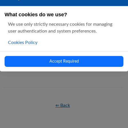
Nullam id dolor id nibh ultricies vehicula ut id elit.
What cookies do we use?
Curabitur blandit tempus porttitor. Integer posuere erat a
We use only strictly necessary cookies for managing
ante venenatis dapibus posuere velit aliquet. Cras justo
user authentication and system preferences.
odio, dapibus ac facilisis in, egestas eget quam. Vestibulum
id ligula porta felis euismod semper. Donec id elit non mi
Cookies Policy
porta gravida at eget metus. Vestibulum id ligula porta felis
euismod semper.
Accept Required
Share this post:
⇐ Back