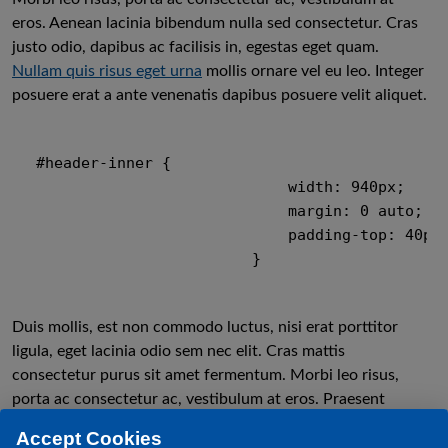
eros. Aenean lacinia bibendum nulla sed consectetur. Cras
justo odio, dapibus ac facilisis in, egestas eget quam.
Nullam quis risus eget urna
mollis ornare vel eu leo. Integer
posuere erat a ante venenatis dapibus posuere velit aliquet.
#header-inner {

                            width: 940px;

                            margin: 0 auto;

                            padding-top: 40px;
                        }
Duis mollis, est non commodo luctus, nisi erat porttitor
ligula, eget lacinia odio sem nec elit. Cras mattis
consectetur purus sit amet fermentum. Morbi leo risus,
porta ac consectetur ac, vestibulum at eros. Praesent
commodo cursus magna, vel scelerisque nisl consectetur
Accept Cookies
et.